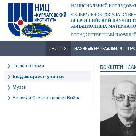
Перейти
НАЦИОНАЛЬНЫЙ ИССЛЕДОВАТ
к
основному
ФЕДЕРАЛЬНОЕ ГОСУДАРСТВЕ
содержанию
ВСЕРОССИЙСКИЙ НАУЧНО-И
АВИАЦИОННЫХ МАТЕРИАЛО
ГОСУДАРСТВЕННЫЙ НАУЧНЫЙ
ИНСТИТУТ
НАУЧНЫЕ НАПРАВЛЕНИЯ
ПРО
ОСНОВНАЯ
НАВИГАЦИЯ
Наша история
БОКШТЕЙН СА
ОСНОВНАЯ
НАВИГАЦИЯ
Выдающиеся ученые
-
3
Музей
УРОВЕНЬ
Великая Отечественная Война