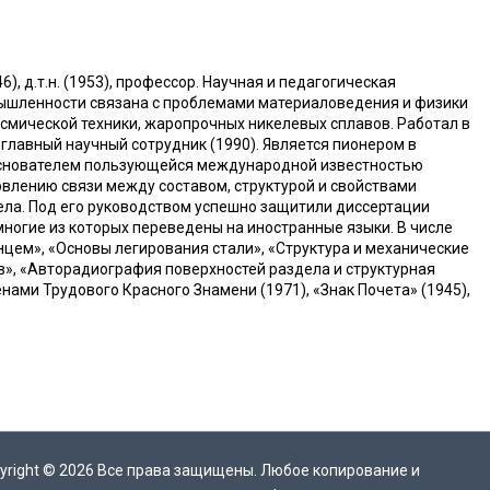
), д.т.н. (1953), профессор. Научная и педагогическая
ышленности связана с проблемами материаловедения и физики
смической техники, жаропрочных никелевых сплавов. Работал в
 главный научный сотрудник (1990). Является пионером в
основателем пользующейся международной известностью
овлению связи между составом, структурой и свойствами
ела. Под его руководством успешно защитили диссертации
многие из которых переведены на иностранные языки. В числе
нцем», «Основы легирования стали», «Структура и механические
в», «Авторадиография поверхностей раздела и структурная
нами Трудового Красного Знамени (1971), «Знак Почета» (1945),
yright ©
2026
Все права защищены. Любое копирование и