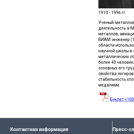
1910 - 1996 гг.
Ученый-металловед
деятельность в 
металлов, авиаци
ВИАМ: инженер (1
области использ
научной школы в 
металлических сп
более 40 человек
основных его тру
свойства легиров
стабильность спл
медалями.
Буклет «100
Контактная информация
Пресс-с