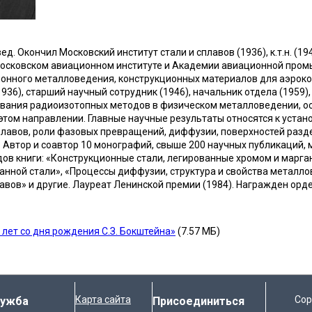
. Окончил Московский институт стали и сплавов (1936), к.т.н. (1946
Московском авиационном институте и Академии авиационной пром
онного металловедения, конструкционных материалов для аэроко
936), старший научный сотрудник (1946), начальник отдела (1959),
ования радиоизотопных методов в физическом металловедении, 
этом направлении. Главные научные результаты относятся к устан
лавов, роли фазовых превращений, диффузии, поверхностей разд
. Автор и соавтор 10 монографий, свыше 200 научных публикаций, 
дов книги: «Конструкционные стали, легированные хромом и марга
анной стали», «Процессы диффузии, структура и свойства металло
авов» и другие. Лауреат Ленинской премии (1984). Награжден орде
 лет со дня рождения С.З. Бокштейна»
(7.57 МБ)
Карта сайта
Cop
лужба
Присоединиться