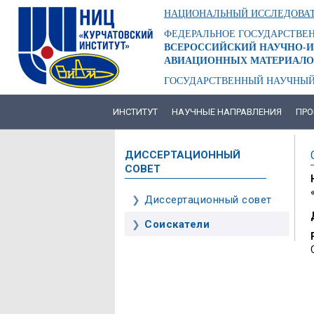
Перейти
НАЦИОНАЛЬНЫЙ ИССЛЕДОВАТ
к
основному
ФЕДЕРАЛЬНОЕ ГОСУДАРСТВЕ
содержанию
ВСЕРОССИЙСКИЙ НАУЧНО-И
АВИАЦИОННЫХ МАТЕРИАЛО
ГОСУДАРСТВЕННЫЙ НАУЧНЫЙ
ИНСТИТУТ
НАУЧНЫЕ НАПРАВЛЕНИЯ
ПРО
ОСНОВНАЯ
НАВИГАЦИЯ
ДИССЕРТАЦИОННЫЙ
СОВЕТ
Диссертационный совет
ОСНОВНАЯ
НАВИГАЦИЯ
Соискатели
-
3
УРОВЕНЬ