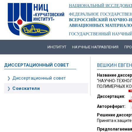
Перейти
НАЦИОНАЛЬНЫЙ ИССЛЕДОВАТ
к
основному
ФЕДЕРАЛЬНОЕ ГОСУДАРСТВЕ
содержанию
ВСЕРОССИЙСКИЙ НАУЧНО-И
АВИАЦИОННЫХ МАТЕРИАЛО
ГОСУДАРСТВЕННЫЙ НАУЧНЫЙ
ИНСТИТУТ
НАУЧНЫЕ НАПРАВЛЕНИЯ
ПРО
ОСНОВНАЯ
НАВИГАЦИЯ
ВЕШКИН ЕВГЕ
ДИССЕРТАЦИОННЫЙ СОВЕТ
Название диссе
Диссертационный совет
ОСНОВНАЯ
"НАУЧНО-ТЕХНО
НАВИГАЦИЯ
ПОЛИМЕРНЫХ КО
Соискатели
-
Диссертация
3
УРОВЕНЬ
Автореферат
Решение диссерт
Принята к защите 
Предполагаемая