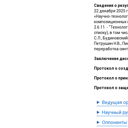
Сведения о резу
22 декабря 2025 
«Научно-техноло
композиционных м
2.6.11. - "Технол
списку), в том чи
С.Л., Будиновский 
Петрушин Н.В., Пи
переработка синте
Заключение дис
Протокол о соз
Протокол о прин
Протокол о защ
Ведущая ор
Научный ру
Оппоненты