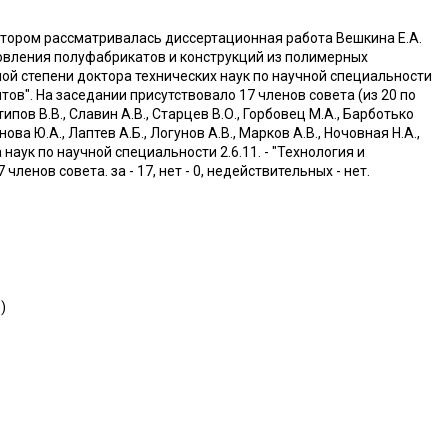
 котором рассматривалась диссертационная работа Вешкина Е.А.
овления полуфабрикатов и конструкций из полимерных
ой степени доктора технических наук по научной специальности
тов". На заседании присутствовало 17 членов совета (из 20 по
ов В.В., Славин А.В., Старцев В.О., Горбовец М.А., Барботько
нова Ю.А., Лаптев А.Б., Логунов А.В., Марков А.В., Ночовная Н.А.,
наук по научной специальности 2.6.11. - "Технология и
енов совета. за - 17, нет - 0, недействительных - нет.
5
)