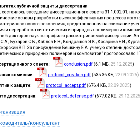
льтатах публичной защиты диссертации
г. состоялось заседание диссертационного совета 31.1.002.01, на
гические основы разработки высокоэффективных процессов изгот
атериалов нового поколения», представленная на соискание учен
огия и переработка синтетических и природных полимеров и компози
сле 6 докторов наук по профилю рассматриваемой диссертации. Антип
С.А., Бухаров С.В., Каблов Е.Н., Кондрашов Э.К., Косарина Е.И., Курга
скорский В.П. За присуждение Вешкину Е.А. ученую степень доктора 
тических и природных полимеров и композитов" проголосовало 17 чл
сертационного совета
conclusion.pdf
(6.1 МБ,
25.12.2025
)
дании комиссии
protocol_creation.pdf
(535.36 КБ,
22.09.2025
)
ятии к защите
protocol_accept.pdf
(676.4 КБ,
22.09.2025
)
ите диссертации
protocol_defense.pdf
(677.02 КБ,
29.12.202
ганизация
ководитель/консультант