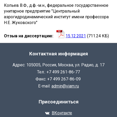
САГОМОНОВА
Копьев В.Ф., д.ф.-м.н., федеральное государственное
унитарное предприятие "Центральный
ВАЛЕРИЯ
аэрогидродинамический институт имени профессора
АНДРЕЕВНА
Н.Е. Жуковского"
Отзыв на диссертацию
15.12.2021
(711.24 КБ)
Контактная информация
Адрес: 105005, Россия, Москва, ул. Радио, д. 17
Тел.: +7 499 261-86-77
Факс: +7 499 267-86-09
E-mail:
admin@viam.ru
Присоединиться
ВКонтакте