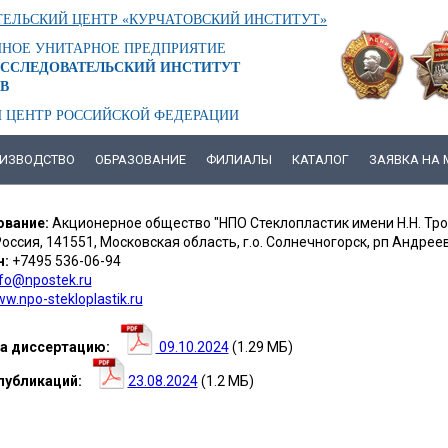
ЕЛЬСКИЙ ЦЕНТР «КУРЧАТОВСКИЙ ИНСТИТУТ»
ННОЕ УНИТАРНОЕ ПРЕДПРИЯТИЕ
ССЛЕДОВАТЕЛЬСКИЙ ИНСТИТУТ
В
 ЦЕНТР РОССИЙСКОЙ ФЕДЕРАЦИИ
ИЗВОДСТВО
ОБРАЗОВАНИЕ
ФИЛИАЛЫ
КАТАЛОГ
ЗАЯВКА НА
ЮК
вание:
Акционерное общество "НПО Стеклопластик имени Н.Н. Тр
РИЯ
оссия, 141551, Московская область, г.о. Солнечногорск, рп Андреевк
н:
+7495 536-06-94
АЕВНА
nfo@npostek.ru
w.npo-stekloplastik.ru
а диссертацию
09.10.2024
(1.29 МБ)
публикаций
23.08.2024
(1.2 МБ)