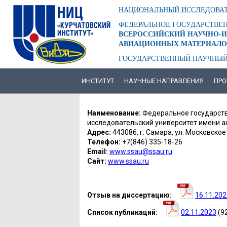
Перейти
НАЦИОНАЛЬНЫЙ ИССЛЕДОВАТ
к
основному
ФЕДЕРАЛЬНОЕ ГОСУДАРСТВЕ
содержанию
ВСЕРОССИЙСКИЙ НАУЧНО-И
АВИАЦИОННЫХ МАТЕРИАЛО
ГОСУДАРСТВЕННЫЙ НАУЧНЫЙ
ИНСТИТУТ
НАУЧНЫЕ НАПРАВЛЕНИЯ
ПРО
ОСНОВНАЯ
НАВИГАЦИЯ
ЛЕОНОВ
Наименование:
Федеральное государств
АЛЕКСАНДР
исследовательский университет имени а
Адрес:
443086, г. Самара, ул. Московское 
АНДРЕЕВИЧ
Телефон:
+7(846) 335-18-26
Email:
www.ssau@ssau.ru
Сайт:
www.ssau.ru
Отзыв на диссертацию
16.11.202
Список публикаций
02.11.2023
(9