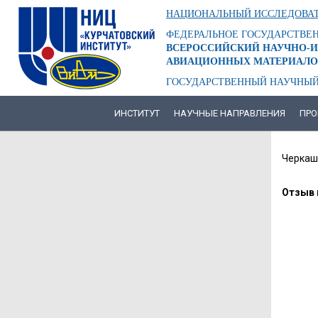
Перейти
НАЦИОНАЛЬНЫЙ ИССЛЕДОВАТ
к
основному
ФЕДЕРАЛЬНОЕ ГОСУДАРСТВЕ
содержанию
ВСЕРОССИЙСКИЙ НАУЧНО-И
АВИАЦИОННЫХ МАТЕРИАЛО
ГОСУДАРСТВЕННЫЙ НАУЧНЫЙ
ИНСТИТУТ
НАУЧНЫЕ НАПРАВЛЕНИЯ
ПРО
ОСНОВНАЯ
НАВИГАЦИЯ
ЗАВО
Черкаш
АДРИ
ВАЛЕ
Отзыв 