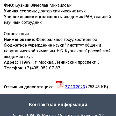
БЕСПАЛОВ
ФИО:
Бузник Вячеслав Михайлович
Ученая степень:
доктор химических наук
АЛЕКСАНДР
Ученое звание и должность:
академик РАН, главный
СЕРГЕЕВИЧ
научный сотрудник
Организация
Наименование:
Федеральное государственное
бюджетное учреждение науки "Институт общей и
неорганической химии им. Н.С. Курнакова" российской
академии наук
Адрес:
119991, г. Москва, Ленинский проспект, 31
Телефон:
+7 (495) 952-07-87
Отзыв на диссертацию
27.10.2023
(753.43 КБ)
Контактная информация
Адрес: 105005, Россия, Москва, ул. Радио, д. 17